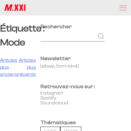
Étiquette :
Rechercher
Mode
Newsletter
Navigation
Articles
Articles
[sibwp_form id=4]
plus
plus
des
anciens
récents
articles
Retrouvez-nous sur :
Instagram
Spotify
Soundcloud
Thématiques