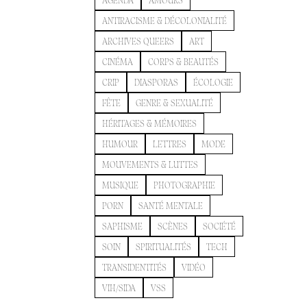
AGENDA
AMOURS
ANTIRACISME & DÉCOLONIALITÉ
ARCHIVES QUEERS
ART
CINÉMA
CORPS & BEAUTÉS
CRIP
DIASPORAS
ÉCOLOGIE
FÊTE
GENRE & SEXUALITÉ
HÉRITAGES & MÉMOIRES
HUMOUR
LETTRES
MODE
MOUVEMENTS & LUTTES
MUSIQUE
PHOTOGRAPHIE
PORN
SANTÉ MENTALE
SAPHISME
SCÈNES
SOCIÉTÉ
SOIN
SPIRITUALITÉS
TECH
TRANSIDENTITÉS
VIDÉO
VIH/SIDA
VSS